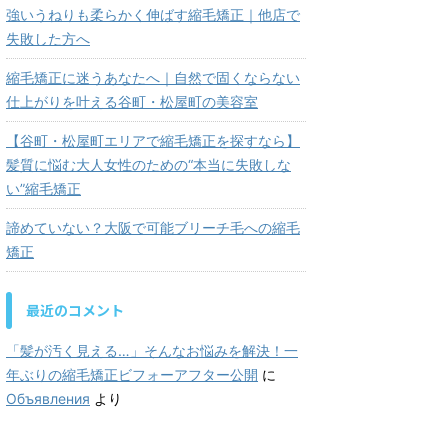
強いうねりも柔らかく伸ばす縮毛矯正｜他店で
失敗した方へ
縮毛矯正に迷うあなたへ｜自然で固くならない
仕上がりを叶える谷町・松屋町の美容室
【谷町・松屋町エリアで縮毛矯正を探すなら】
髪質に悩む大人女性のための“本当に失敗しな
い”縮毛矯正
諦めていない？大阪で可能ブリーチ毛への縮毛
矯正
最近のコメント
「髪が汚く見える…」そんなお悩みを解決！一
年ぶりの縮毛矯正ビフォーアフター公開
に
Объявления
より