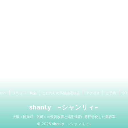
方へ
メニュー 料金
こだわりの美髪縮毛矯正
アクセス
ご予約
プ
shanLy ~シャンリィ~
大阪＜松屋町・谷町＞の髪質改善と縮毛矯正に専門特化した美容室
© 2026 shanLy ~シャンリィ~