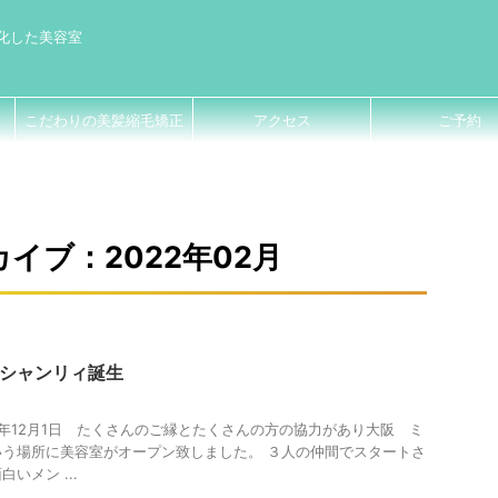
化した美容室
こだわりの美髪縮毛矯正
アクセス
ご予約
イブ：2022年02月
nLy シャンリィ誕生
21年12月1日 たくさんのご縁とたくさんの方の協力があり大阪 ミ
う場所に美容室がオープン致しました。 ３人の仲間でスタートさ
いメン ...