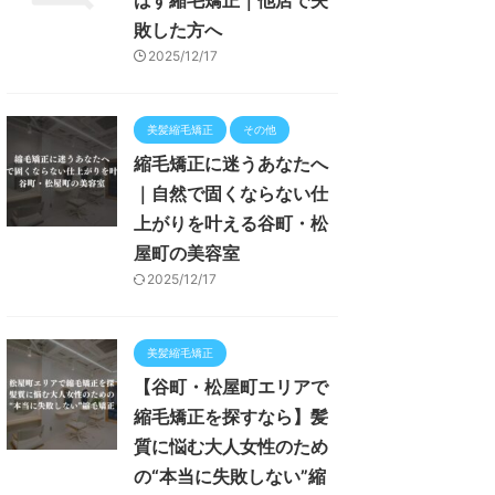
ばす縮毛矯正｜他店で失
敗した方へ
2025/12/17
美髪縮毛矯正
その他
縮毛矯正に迷うあなたへ
｜自然で固くならない仕
上がりを叶える谷町・松
屋町の美容室
2025/12/17
美髪縮毛矯正
【谷町・松屋町エリアで
縮毛矯正を探すなら】髪
質に悩む大人女性のため
の“本当に失敗しない”縮