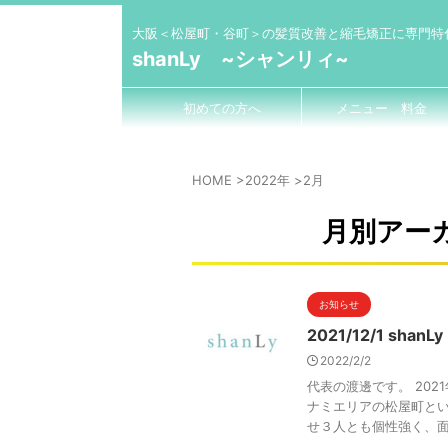
大阪＜松屋町・谷町＞の髪質改善と縮毛矯正に専門特
shanLy ~シャンリィ~
初めての方へ
メニュー 料金
HOME
>
2022年
>
2月
月別アーカ
お知らせ
2021/12/1 sha
2022/2/2
代表の渡邊です。 20
ナミエリアの松屋町とい
せ３人とも個性強く、面白