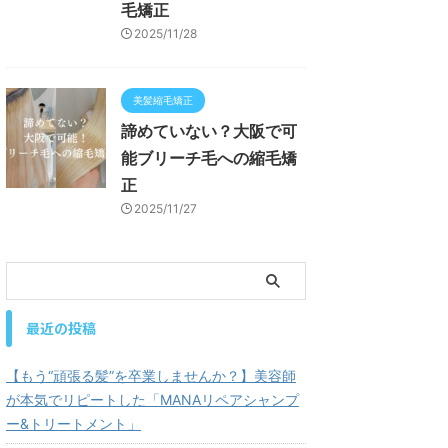
毛矯正
2025/11/28
美髪縮毛矯正
諦めていない？大阪で可
能ブリーチ毛への縮毛矯
正
2025/11/27
最近の投稿
【もう“頑張る髪”を卒業しませんか？】美容師
が本気でリピートした「MANAリペアシャンプ
ー&トリートメント」