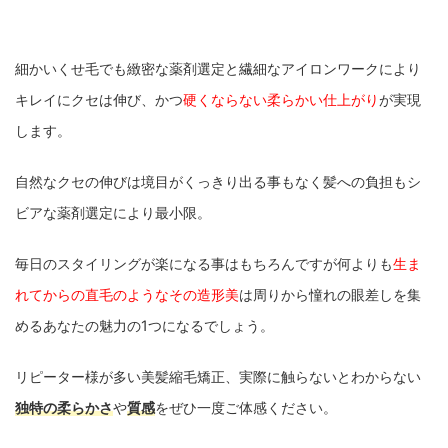
細かいくせ毛でも緻密な薬剤選定と
繊細なアイロンワーク
により
キレイにクセは伸び、かつ
硬くならない柔らかい仕上がり
が実現
します。
自然なクセの伸びは境目がくっきり出る事もなく髪への負担もシ
ビアな薬剤選定により最小限。
毎日のスタイリングが楽になる事はもちろんですが何よりも
生ま
れてからの直毛のようなその造形美
は周りから憧れの眼差しを集
めるあなたの魅力の1つになるでしょう。
リピーター様が多い美髪縮毛矯正、実際に触らないとわからない
独特の柔らかさ
や
質感
をぜひ一度ご体感ください。