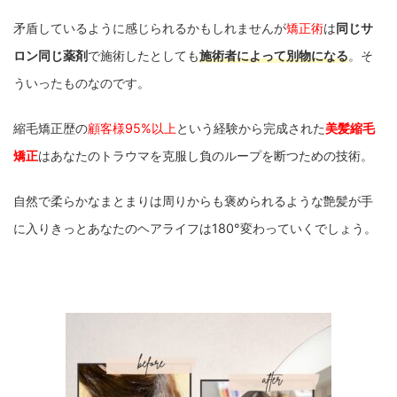
矛盾しているように感じられるかもしれませんが
矯正術
は
同じサ
ロン同じ薬剤
で施術したとしても
施術者によって別物になる
。そ
ういったものなのです。
縮毛矯正歴の
顧客様95%以上
という経験から完成された
美髪縮毛
矯正
はあなたのトラウマを克服し負のループを断つための技術。
自然で柔らかなまとまりは周りからも褒められるような艶髪が手
に入りきっとあなたのヘアライフは180°変わっていくでしょう。