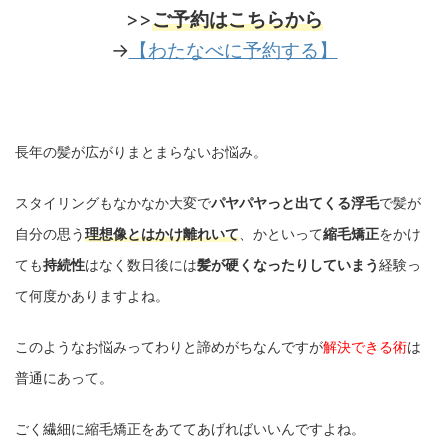
>>
ご予約はこちらから
→
【わたなべに予約する】
長年の髪が広がりまとまらないお悩み。
スタイリングもなかなか大変で
パヤパヤっと出てくる浮毛
で髪が
自分の思う
理想像とはかけ離れいて
、かといって
縮毛矯正
をかけ
ても
持続性
はなく数日後には
髪が硬くなったりしていまう
経験っ
て何度かありますよね。
このようなお悩みってわりと諦めがちなんですが
解決できる術
は
普通にあって。
ごく繊細に縮毛矯正をあててあげればいいんですよね。