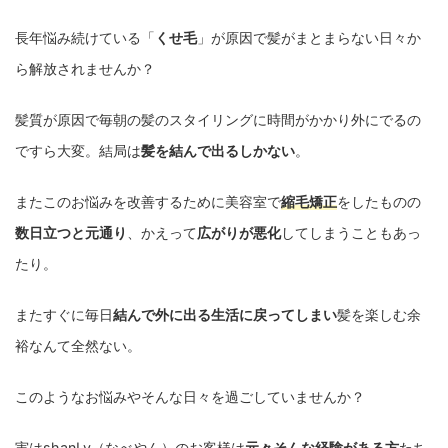
長年悩み続けている「
くせ毛
」が原因で髪がまとまらない日々か
ら解放されませんか？
髪質が原因で毎朝の髪のスタイリングに時間がかかり外にでるの
ですら大変。結局は
髪を結んで出るしかない
。
またこのお悩みを改善するために美容室で
縮毛矯正
をしたものの
数日立つと元通り
、かえって
広がりが悪化
してしまうこともあっ
たり。
またすぐに毎日
結んで外に出る生活に戻ってしまい
髪を楽しむ余
裕なんて全然ない。
このようなお悩みやそんな日々を過ごしていませんか？
実はshanLy（なべやん）のお客様は
元々そんな経験がある方
たち