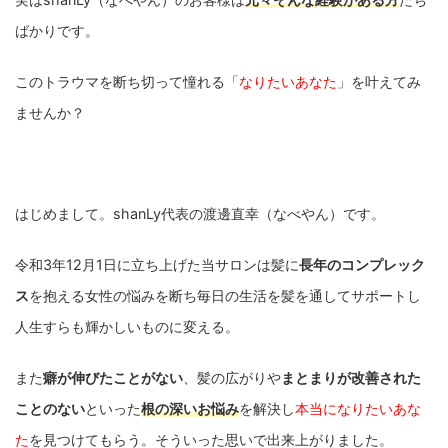
ばかりです。
このトラウマを断ち切って憧れる「
なりたいあなた
」を叶えてみ
ませんか？
はじめまして。shanLy代表の渡邊直幸（なべやん）です。
令和3年12月1日に立ち上げた当サロンは髪に
長年のコンプレック
ス
を抱える女性の悩みを断ち毎日の生活を髪を通してサポートし
人生すらも輝かしいものに変える。
また
癖が伸びたことがない
、髪の広がりや
まとまりが改善された
ことのない
といった
根の深いお悩み
を解決し
本当になりたいあな
た
を見つけてもらう。
そういった思いで出来上がりました。