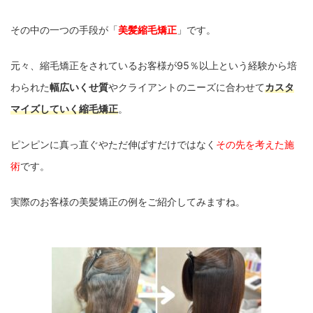
その中の一つの手段が「
美髪縮毛矯正
」です。
元々、縮毛矯正をされているお客様が95％以上という経験から培
わられた
幅広いくせ質
やクライアントのニーズに合わせて
カスタ
マイズしていく縮毛矯正
。
ピンピンに真っ直ぐやただ伸ばすだけではなく
その先を考えた施
術
です。
実際のお客様の美髪矯正の例をご紹介してみますね。