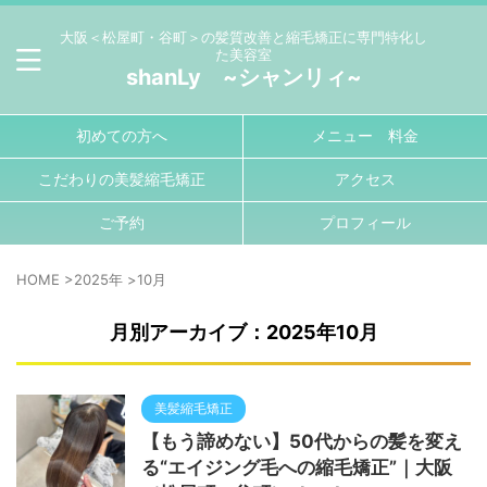
大阪＜松屋町・谷町＞の髪質改善と縮毛矯正に専門特化し
た美容室
shanLy ~シャンリィ~
初めての方へ
メニュー 料金
こだわりの美髪縮毛矯正
アクセス
ご予約
プロフィール
HOME
>
2025年
>
10月
月別アーカイブ：2025年10月
美髪縮毛矯正
【もう諦めない】50代からの髪を変え
る“エイジング毛への縮毛矯正”｜大阪