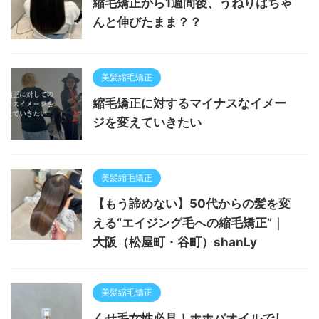
縮毛矯正から1週間後、うねりはちゃ
んと伸びたまま？？
美髪縮毛矯正
縮毛矯正に対するマイナスなイメー
ジを変えていきたい
美髪縮毛矯正
【もう諦めない】50代からの髪を変
える“エイジング毛への縮毛矯正”｜
大阪（松屋町・谷町）shanLy
美髪縮毛矯正
くせ毛女性必見！ホホバオイルでし