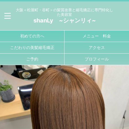
大阪＜松屋町・谷町＞の髪質改善と縮毛矯正に専門特化し
た美容室
shanLy ~シャンリィ~
初めての方へ
メニュー 料金
こだわりの美髪縮毛矯正
アクセス
ご予約
プロフィール