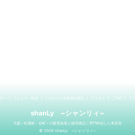
方へ
メニュー 料金
こだわりの美髪縮毛矯正
アクセス
ご予約
プ
shanLy ~シャンリィ~
大阪＜松屋町・谷町＞の髪質改善と縮毛矯正に専門特化した美容室
© 2026 shanLy ~シャンリィ~