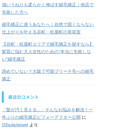
強いうねりも柔らかく伸ばす縮毛矯正｜他店で
失敗した方へ
縮毛矯正に迷うあなたへ｜自然で固くならない
仕上がりを叶える谷町・松屋町の美容室
【谷町・松屋町エリアで縮毛矯正を探すなら】
髪質に悩む大人女性のための“本当に失敗しな
い”縮毛矯正
諦めていない？大阪で可能ブリーチ毛への縮毛
矯正
最近のコメント
「髪が汚く見える…」そんなお悩みを解決！一
年ぶりの縮毛矯正ビフォーアフター公開
に
Объявления
より