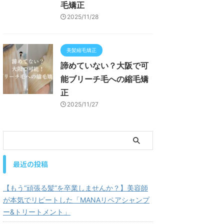
毛矯正
2025/11/28
美髪縮毛矯正
諦めていない？大阪で可
能ブリーチ毛への縮毛矯
正
2025/11/27
最近の投稿
【もう“頑張る髪”を卒業しませんか？】美容師
が本気でリピートした「MANAリペアシャンプ
ー&トリートメント」