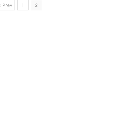
« Prev
1
2