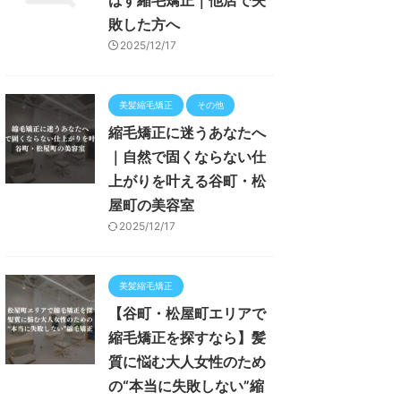
ばす縮毛矯正｜他店で失
敗した方へ
2025/12/17
美髪縮毛矯正
その他
縮毛矯正に迷うあなたへ
｜自然で固くならない仕
上がりを叶える谷町・松
屋町の美容室
2025/12/17
美髪縮毛矯正
【谷町・松屋町エリアで
縮毛矯正を探すなら】髪
質に悩む大人女性のため
の“本当に失敗しない”縮