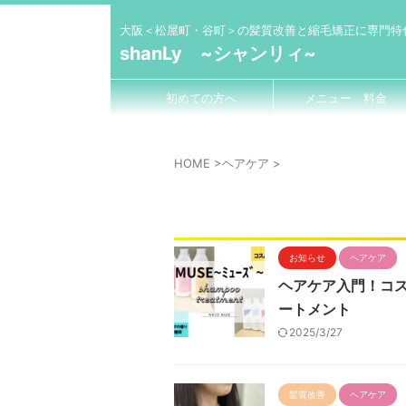
大阪＜松屋町・谷町＞の髪質改善と縮毛矯正に専門特
shanLy ~シャンリィ~
初めての方へ
メニュー 料金
HOME
>
ヘアケア
>
お知らせ
ヘアケア
ヘアケア入門！コス
ートメント
2025/3/27
髪質改善
ヘアケア