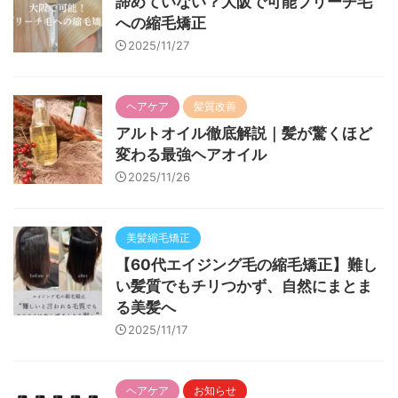
諦めていない？大阪で可能ブリーチ毛
への縮毛矯正
2025/11/27
ヘアケア
髪質改善
アルトオイル徹底解説｜髪が驚くほど
変わる最強ヘアオイル
2025/11/26
美髪縮毛矯正
【60代エイジング毛の縮毛矯正】難し
い髪質でもチリつかず、自然にまとま
る美髪へ
2025/11/17
ヘアケア
お知らせ