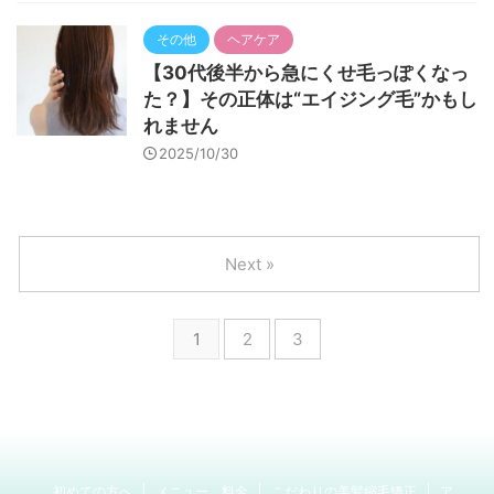
その他
ヘアケア
【30代後半から急にくせ毛っぽくなっ
た？】その正体は“エイジング毛”かもし
れません
2025/10/30
Next »
1
2
3
初めての方へ
メニュー 料金
こだわりの美髪縮毛矯正
ア