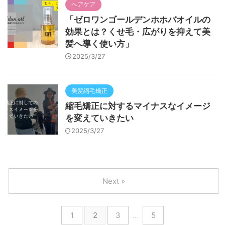
ヘアケア
「ゼロワンゴールデンホホバオイルの
効果とは？くせ毛・広がりを抑えて美
髪へ導く使い方」
2025/3/27
美髪縮毛矯正
縮毛矯正に対するマイナスなイメージ
を変えていきたい
2025/3/27
Next »
1
2
3
…
5